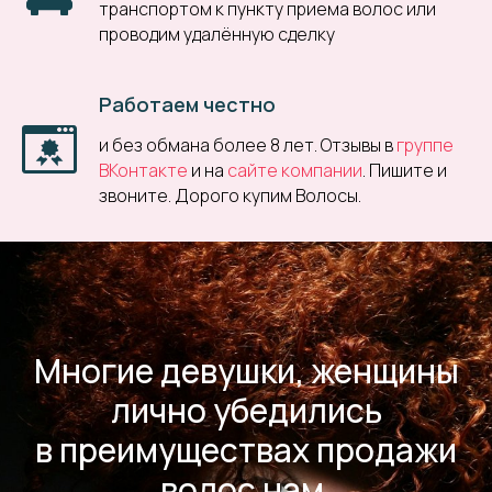
транспортом к пункту приема волос или
проводим удалённую сделку
Работаем честно
и без обмана более 8 лет. Отзывы в
группе
ВКонтакте
и на
сайте компании
. Пишите и
звоните. Дорого купим Волосы.
Многие девушки, женщины
лично убедились
в преимуществах продажи
волос нам.