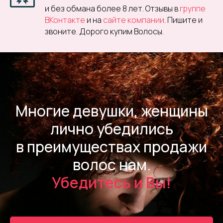
и без обмана более 8 лет. Отзывы в
группе
ВКонтакте
и на
сайте компании
. Пишите и
звоните. Дорого купим Волосы.
Многие девушки, женщины
лично убедились
в преимуществах продажи
волос нам.
Убедитесь и Вы!